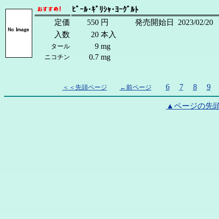
ﾋﾟｰﾙ･ｷﾞﾘｼｬ･ﾖｰｸﾞﾙﾄ
定価
550
円
発売開始日
2023/02/20
入数
20
本入
9
mg
タール
0.7
mg
ニコチン
6
7
8
9
＜＜先頭ページ
←前ページ
▲ページの先