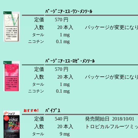
ﾊﾞｰｼﾞﾆｱ･ｴｽ･ﾜﾝ･ﾒﾝｿｰﾙ
定価
570
円
入数
20
本入
パッケージが変更にな
1
mg
タール
0.1
mg
ニコチン
ﾊﾞｰｼﾞﾆｱ･ｴｽ･ﾛｾﾞ･ﾒﾝｿｰﾙ
定価
570
円
入数
20
本入
パッケージが変更にな
1
mg
タール
0.1
mg
ニコチン
ﾊﾞｲﾌﾞｽ
定価
540
円
発売開始日
2018/10/01
入数
20
本入
トロピカルフルーツミ
9
mg
タール