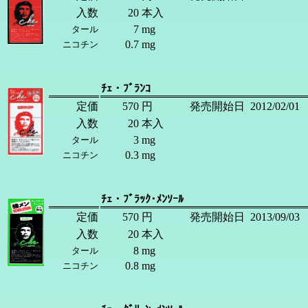
入数
20
本入
7
mg
タール
0.7
mg
ニコチン
ﾁｪ・ﾌﾞﾗﾝｺ
定価
570
円
発売開始日
2012/02/01
入数
20
本入
3
mg
タール
0.3
mg
ニコチン
ﾁｪ・ﾌﾞﾗｯｸ･ﾒﾝｿｰﾙ
定価
570
円
発売開始日
2013/09/03
入数
20
本入
8
mg
タール
0.8
mg
ニコチン