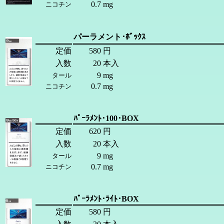
0.7
mg
ニコチン
パーラメント･ﾎﾞｯｸｽ
定価
580
円
入数
20
本入
9
mg
タール
0.7
mg
ニコチン
ﾊﾟｰﾗﾒﾝﾄ･100･BOX
定価
620
円
入数
20
本入
9
mg
タール
0.7
mg
ニコチン
ﾊﾟｰﾗﾒﾝﾄ･ﾗｲﾄ･BOX
定価
580
円