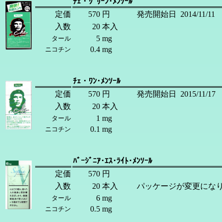
ﾁｪ・ｸﾞﾘｰﾝ･ﾒﾝｿｰﾙ
定価
570
円
発売開始日
2014/11/11
入数
20
本入
5
mg
タール
0.4
mg
ニコチン
ﾁｪ・ﾜﾝ･ﾒﾝｿｰﾙ
定価
570
円
発売開始日
2015/11/17
入数
20
本入
1
mg
タール
0.1
mg
ニコチン
ﾊﾞｰｼﾞﾆｱ･ｴｽ･ﾗｲﾄ･ﾒﾝｿｰﾙ
定価
570
円
入数
20
本入
パッケージが変更にな
6
mg
タール
0.5
mg
ニコチン