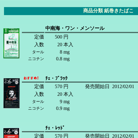
商品分類 紙巻きたばこ 1
中南海・ワン・メンソール
定価
500
円
入数
20
本入
8
mg
タール
0.8
mg
ニコチン
ﾁｪ・ﾌﾞﾗｯｸ
定価
570
円
発売開始日
2012/02/01
入数
20
本入
9
mg
タール
0.9
mg
ニコチン
ﾁｪ・ﾚｯﾄﾞ
定価
570
円
発売開始日
2012/02/01