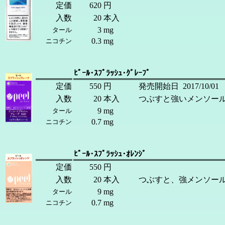
定価
620
円
入数
20
本入
3
mg
タール
0.3
mg
ニコチン
ﾋﾟｰﾙ･ｽﾌﾟﾗｯｼｭ･ｸﾞﾚｰﾌﾟ
定価
550
円
発売開始日
2017/10/01
入数
20
本入
つぶすと強いメンソー
9
mg
タール
0.7
mg
ニコチン
ﾋﾟｰﾙ･ｽﾌﾟﾗｯｼｭ･ｵﾚﾝｼﾞ
定価
550
円
入数
20
本入
つぶすと、強メンソー
9
mg
タール
0.7
mg
ニコチン