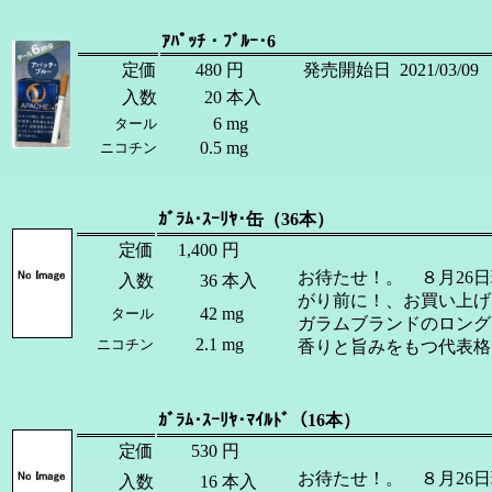
ｱﾊﾟｯﾁ・ﾌﾞﾙｰ･6
定価
480
円
発売開始日
2021/03/09
入数
20
本入
6
mg
タール
0.5
mg
ニコチン
ｶﾞﾗﾑ･ｽｰﾘﾔ･缶（36本）
定価
1,400
円
お待たせ！。 ８月26
入数
36
本入
がり前に！、
42
mg
タール
ガラムブランドのロング
2.1
mg
ニコチン
香りと旨みをもつ代表格
ｶﾞﾗﾑ･ｽｰﾘﾔ･ﾏｲﾙﾄﾞ（16本）
定価
530
円
お待たせ！。 ８月26
入数
16
本入