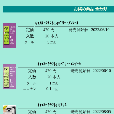
お奨め商品 全分類 2 
ｷｬﾒﾙ･ｸﾗﾌﾄ(5)ﾍﾞﾘｰ･ﾒﾝｿｰﾙ
定価
470
円
発売開始日
2022/06/10
入数
20
本入
5
mg
タール
ｷｬﾒﾙ･ｸﾗﾌﾄ(1)ﾍﾞﾘｰ･ﾒﾝｿｰﾙ
定価
470
円
発売開始日
2022/06/10
入数
20
本入
1
mg
タール
0.1
mg
ニコチン
ｷｬﾒﾙ･ｸﾗﾌﾄ(1)ｽﾘﾑ
定価
470
円
発売開始日
2022/08/05