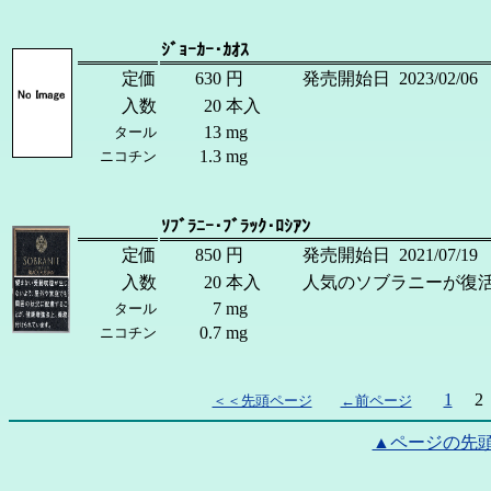
ｼﾞｮｰｶｰ･ｶｵｽ
定価
630
円
発売開始日
2023/02/06
入数
20
本入
13
mg
タール
1.3
mg
ニコチン
ｿﾌﾞﾗﾆｰ･ﾌﾞﾗｯｸ･ﾛｼｱﾝ
定価
850
円
発売開始日
2021/07/19
入数
20
本入
人気のソブラニーが復
7
mg
タール
0.7
mg
ニコチン
1
＜＜先頭ページ
←前ページ
▲ページの先