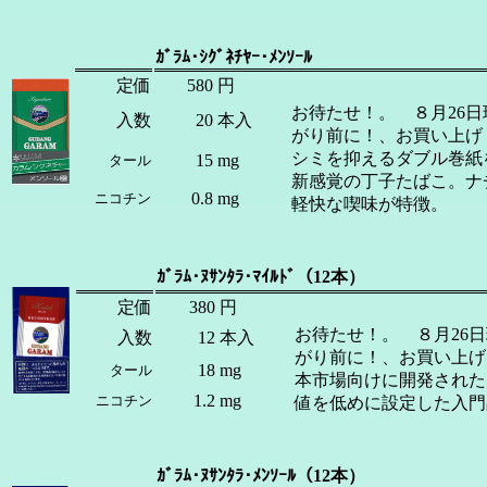
ｶﾞﾗﾑ･ｼｸﾞﾈﾁﾔｰ･ﾒﾝｿｰﾙ
定価
580
円
お待たせ！。 ８月26
入数
20
本入
がり前に！、お買い
シミを抑えるダブル巻紙
15
mg
タール
新感覚の丁子たばこ。ナ
0.8
mg
ニコチン
軽快な喫味が特徴。
ｶﾞﾗﾑ･ﾇｻﾝﾀﾗ･ﾏｲﾙﾄﾞ（12本）
定価
380
円
お待たせ！。 ８月26
入数
12
本入
がり前に！、お
18
mg
タール
本市場向けに開発されたﾇｻﾝﾀ
1.2
mg
ニコチン
値を低めに設定した入門
ｶﾞﾗﾑ･ﾇｻﾝﾀﾗ･ﾒﾝｿｰﾙ（12本）