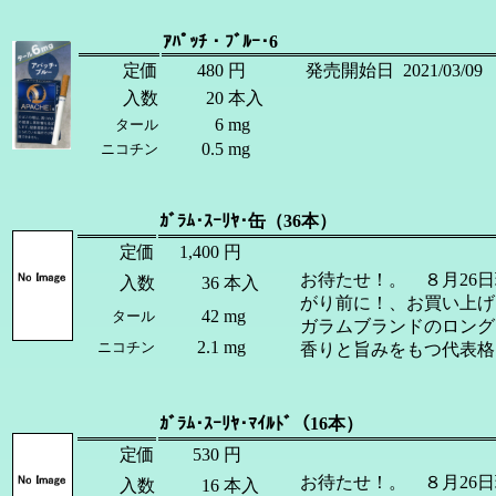
ｱﾊﾟｯﾁ・ﾌﾞﾙｰ･6
定価
480
円
発売開始日
2021/03/09
入数
20
本入
6
mg
タール
0.5
mg
ニコチン
ｶﾞﾗﾑ･ｽｰﾘﾔ･缶（36本）
定価
1,400
円
お待たせ！。 ８月26
入数
36
本入
がり前に！、
42
mg
タール
ガラムブランドのロング
2.1
mg
ニコチン
香りと旨みをもつ代表格
ｶﾞﾗﾑ･ｽｰﾘﾔ･ﾏｲﾙﾄﾞ（16本）
定価
530
円
お待たせ！。 ８月26
入数
16
本入