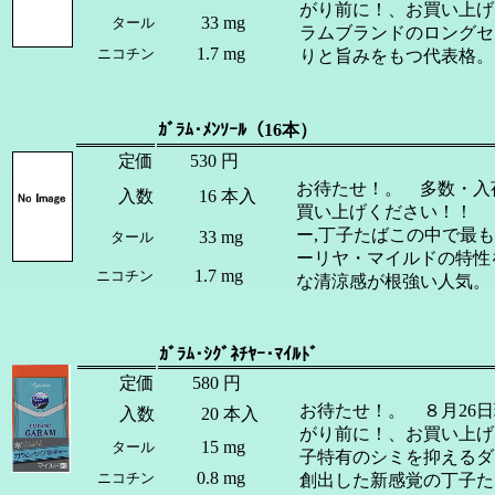
がり前に！、お
33
mg
タール
ラムブランドのロングセ
1.7
mg
ニコチン
りと旨みをもつ代表格。
ｶﾞﾗﾑ･ﾒﾝｿｰﾙ（16本）
定価
530
円
お待たせ！。 多数・入
入数
16
本入
買い上げください！！
ー,丁子たばこの中で最
33
mg
タール
ーリヤ・マイルドの特性
1.7
mg
ニコチン
な清涼感が根強い人気。
ｶﾞﾗﾑ･ｼｸﾞﾈﾁﾔｰ･ﾏｲﾙﾄﾞ
定価
580
円
お待たせ！。 ８月26
入数
20
本入
がり前に！、お
15
mg
タール
子特有のシミを抑えるダ
0.8
mg
ニコチン
創出した新感覚の丁子た