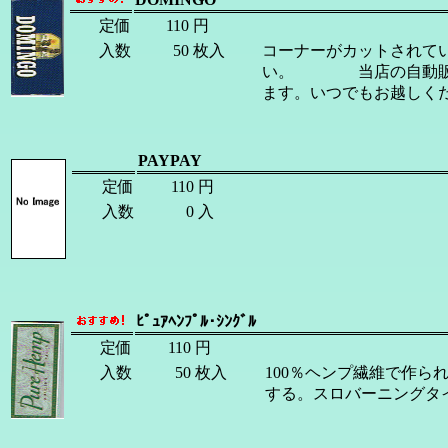
定価
110
円
入数
50
枚入
コーナーがカットされて
い。 当店の自動販売
ます。いつでもお越しく
PAYPAY
定価
110
円
入数
0
入
ﾋﾟｭｱﾍﾝﾌﾟﾙ･ｼﾝｸﾞﾙ
定価
110
円
入数
50
枚入
100％ヘンプ繊維で作ら
する。スロバーニングタ