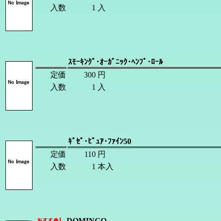
入数
1
入
ｽﾓｰｷﾝｸﾞ･ｵｰｶﾞﾆｯｸ･ﾍﾝﾌﾟ･ﾛｰﾙ
定価
300
円
入数
1
入
ｷﾞｾﾞ･ﾋﾟｭｱ･ﾌｧｲﾝ50
定価
110
円
入数
1
本入
DOMINGO