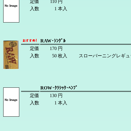
定価
110
円
入数
1
本入
RAW･ｼﾝｸﾞﾙ
定価
170
円
入数
50
枚入
スローバーニングレギュ
ROW･ｸﾗｼｯｸ･ﾍﾝﾌﾟ
定価
130
円
入数
1
本入